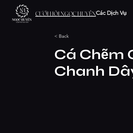
Các Dịch Vụ
CƯỚI HỎI NGỌC HUYỀN
< Back
Cá Chẽm C
Chanh Dâ