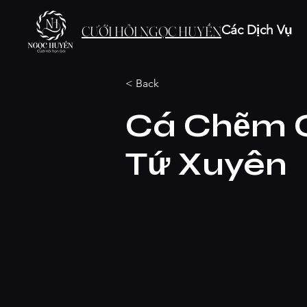
Các Dịch Vụ
CƯỚI HỎI NGỌC HUYỀN
< Back
Cá Chẽm C
Tứ Xuyên