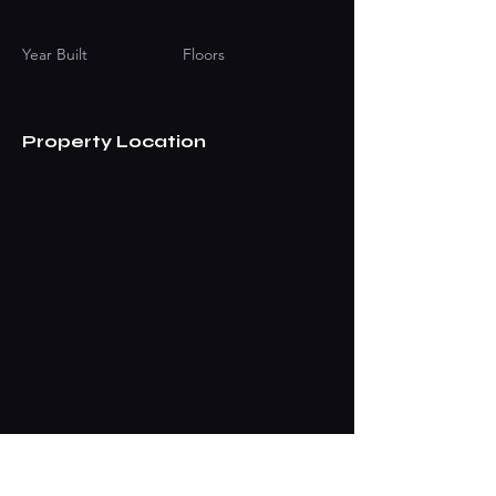
Year Built
Floors
Property Location