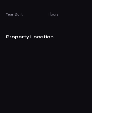
Year Built
Floors
Property Location