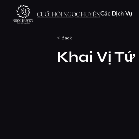
Các Dịch Vụ
CƯỚI HỎI NGỌC HUYỀN
< Back
Khai Vị Tứ