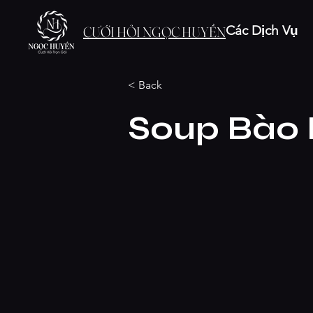
Các Dịch Vụ
CƯỚI HỎI NGỌC HUYỀN
< Back
Soup Bào